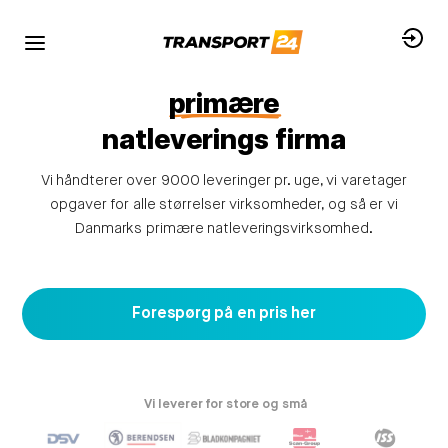
KONTAKT OS
Vi giver altid et godt tilbud
Danmarks
primære
natleverings firma
Vi håndterer over 9000 leveringer pr. uge, vi varetager
opgaver for alle størrelser virksomheder, og så er vi
Danmarks primære natleveringsvirksomhed.
hepbet giriş
https://jabberworx.net/archives/60
https://aeicsalamanca2018.org/trade-up-cs2-estrat-gia-
highthc shop
Im
Magneticslots casino
boomzino
erwartet dich eine große Auswahl
1win
казино Супероматик
1хбет зеркало
Jetton тг казино
тонплей casino
Crown green casino
Forespørg på en pris her
custo-erros-comuns-circuito/
an Slots.
Vi leverer for store og små