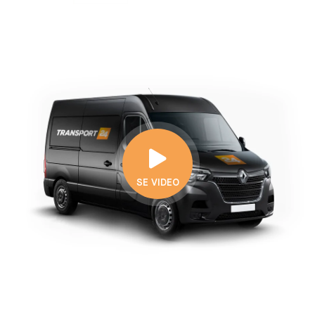
SE VIDEO