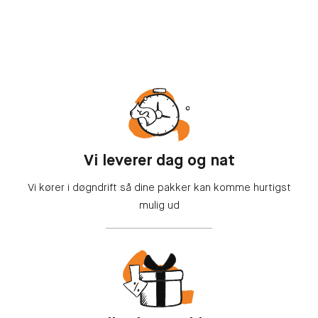
Vi leverer dag og nat
Vi kører i døgndrift så dine pakker kan komme hurtigst
mulig ud