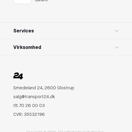
Sjælland
Services
Virksomhed
Smedeland 24, 2600 Glostrup
salg@transport24.dk
tlf. 70 26 00 03
CVR: 35532196