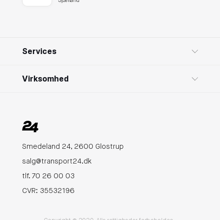
Sjælland
Services
Virksomhed
Smedeland 24, 2600 Glostrup
salg@transport24.dk
tlf. 70 26 00 03
CVR: 35532196