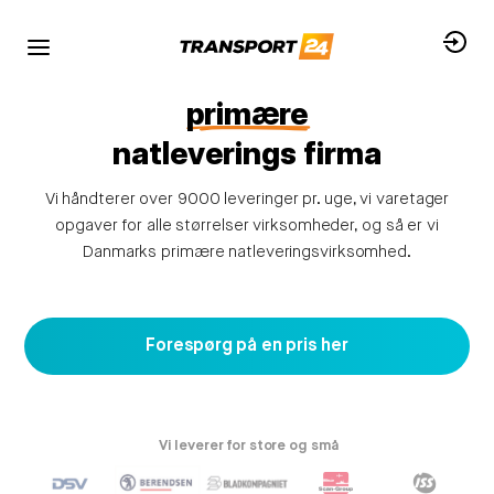
KONTAKT OS
Vi giver altid et godt tilbud
Danmarks
primære
natleverings firma
Vi håndterer over 9000 leveringer pr. uge, vi varetager
opgaver for alle størrelser virksomheder, og så er vi
Danmarks primære natleveringsvirksomhed.
hepbet giriş
https://jabberworx.net/archives/60
https://aeicsalamanca2018.org/trade-up-cs2-estrat-gia-
highthc shop
Im
Magneticslots casino
boomzino
erwartet dich eine große Auswahl
1win
казино Супероматик
1хбет зеркало
Jetton тг казино
тонплей casino
Crown green casino
Forespørg på en pris her
custo-erros-comuns-circuito/
an Slots.
Vi leverer for store og små