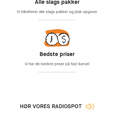
Alle slags pakker
Vi håndterer alle slags pakker og pluk opgaver
Bedste priser
Vi har de bedste priser på fast kørsel
HØR VORES RADIOSPOT