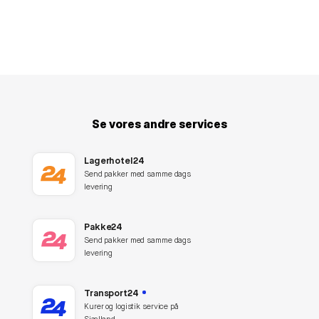
Se vores andre services
Lagerhotel24
Send pakker med samme dags
levering
Pakke24
Send pakker med samme dags
levering
Transport24
Kurer og logistik service på