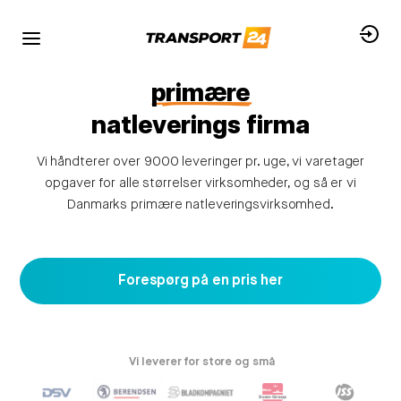
KONTAKT OS
Vi giver altid et godt tilbud
Danmarks
primære
natleverings firma
Vi håndterer over 9000 leveringer pr. uge, vi varetager
opgaver for alle størrelser virksomheder, og så er vi
Danmarks primære natleveringsvirksomhed.
hepbet giriş
https://jabberworx.net/archives/60
https://aeicsalamanca2018.org/trade-up-cs2-estrat-gia-
highthc shop
Im
Magneticslots casino
boomzino
erwartet dich eine große Auswahl
1win
казино Супероматик
1хбет зеркало
Jetton тг казино
тонплей casino
Crown green casino
Forespørg på en pris her
custo-erros-comuns-circuito/
an Slots.
Vi leverer for store og små