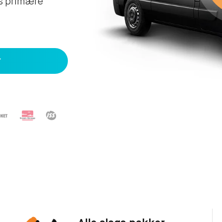
ks primære
-estrat-gia-custo-
ich eine
r