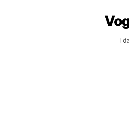
Vog
I d
Type 1
Kassevognen kan klare 3-4 paller
og 7-8 bure ad gangen.