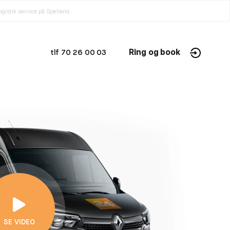
logistik service på Sjælland
Ring og book
tlf 70 26 00 03
SE VIDEO