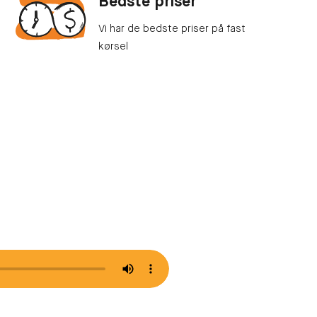
Bedste priser
Vi har de bedste priser på fast
kørsel