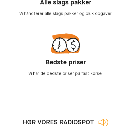
Alle slags pakker
Vi håndterer alle slags pakker og pluk opgaver
Bedste priser
Vi har de bedste priser på fast kørsel
HØR VORES RADIOSPOT