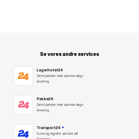
Se vores andre services
Lagerhotel24
Send pakker med samme dags
levering
Pakke24
Send pakker med samme dags
levering
Transport24
Kurer og logistik service på