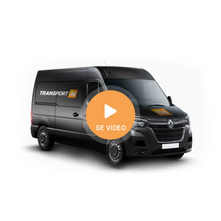
SE VIDEO