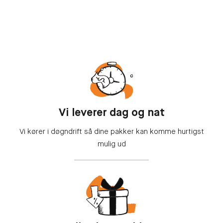
Vi leverer dag og nat
Vi kører i døgndrift så dine pakker kan komme hurtigst
mulig ud