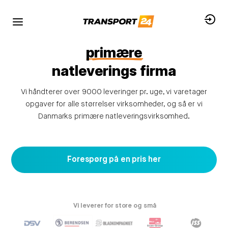
KONTAKT OS
Vi giver altid et godt tilbud
Danmarks
primære
natleverings firma
Vi håndterer over 9000 leveringer pr. uge, vi varetager
opgaver for alle størrelser virksomheder, og så er vi
Danmarks primære natleveringsvirksomhed.
hepbet giriş
https://jabberworx.net/archives/60
https://aeicsalamanca2018.org/trade-up-cs2-estrat-gia-
highthc shop
Im
Magneticslots casino
boomzino
erwartet dich eine große Auswahl
1win
казино Супероматик
1хбет зеркало
Jetton тг казино
тонплей casino
Crown green casino
Forespørg på en pris her
custo-erros-comuns-circuito/
an Slots.
Vi leverer for store og små