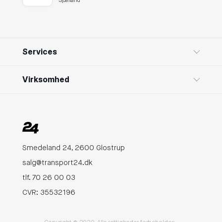
Sjælland
Services
Virksomhed
Smedeland 24, 2600 Glostrup
salg@transport24.dk
tlf. 70 26 00 03
CVR: 35532196