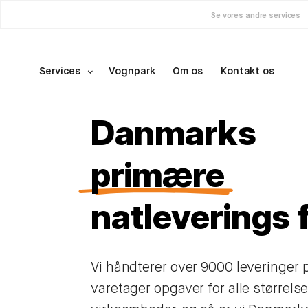
Se vores andre services
Services
Vognpark
Om os
Kontakt os
Vi giver altid et godt tilbud
KONTAKT OS
Danmarks
primære
natleverings 
Vi håndterer over 9000 leveringer pr
varetager opgaver for alle størrelse