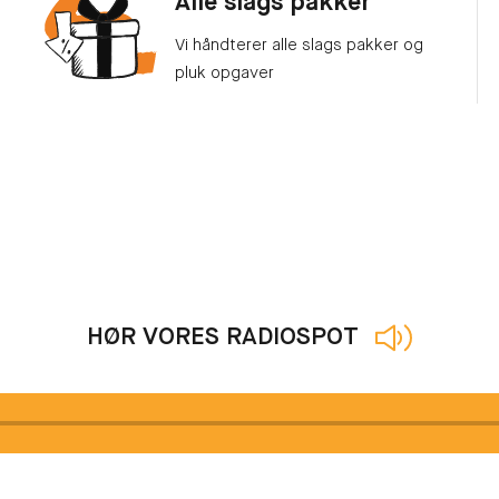
Alle slags pakker
Vi håndterer alle slags pakker og
pluk opgaver
HØR VORES RADIOSPOT