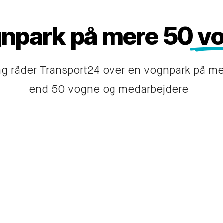
npark på mere 50
v
ag råder Transport24 over en vognpark på m
end 50 vogne og medarbejdere